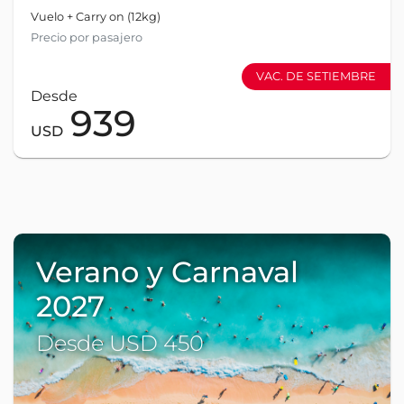
Vuelo + Carry on (12kg)
Precio por pasajero
VAC. DE SETIEMBRE
Desde
939
USD
Verano y Carnaval
2027
Desde USD 450