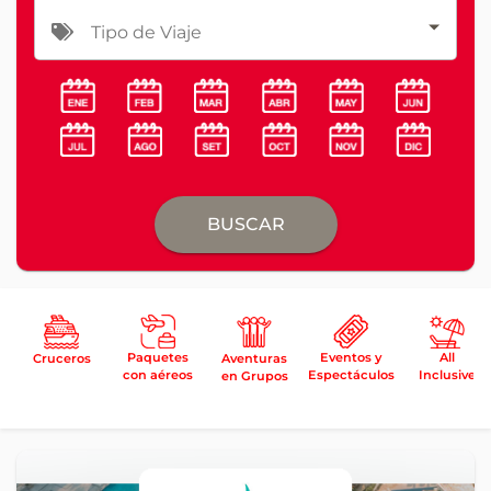
Tipo de Viaje
BUSCAR
Paquetes
Eventos y
All
Cruceros
Aventuras
con aéreos
Espectáculos
Inclusive
en Grupos