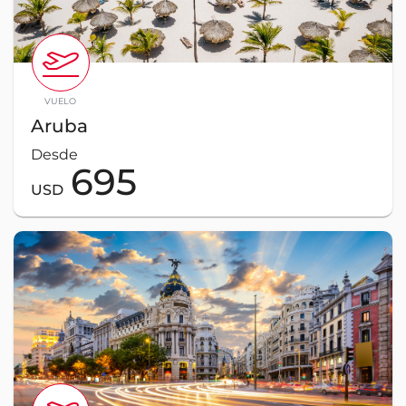
VUELO
Aruba
Desde
695
USD