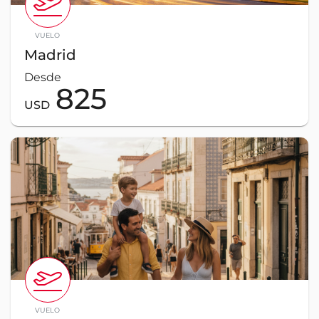
VUELO
Madrid
Desde
825
USD
VUELO