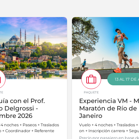
13 AL 17 D
TE
PAQUETE
ía con el Prof.
Experiencia VM - 
 Delgrossi -
Maratón de Río de
embre 2026
Janeiro
14 noches + Paseos + Traslados
Vuelo + 4 noches + Traslados +
o + Coordinador + Referente
on + Inscripción carrera + Seg
Precio por pasajero en base d