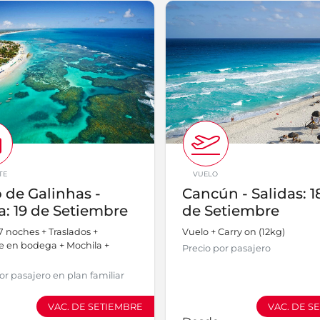
TE
VUELO
 de Galinhas -
Cancún - Salidas: 1
a: 19 de Setiembre
de Setiembre
7 noches + Traslados +
Vuelo + Carry on (12kg)
e en bodega + Mochila +
Precio por pasajero
or pasajero en plan familiar
VAC. DE SETIEMBRE
VAC. DE S