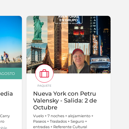
E AGOSTO
PAQUETE
Media
Nueva York con Petru
Valensky - Salida: 2 de
Octubre
 Carry
Vuelo + 7 noches + alojamiento +
uro
Paseos + Traslados + Seguro +
entradas + Referente Cultural
oble