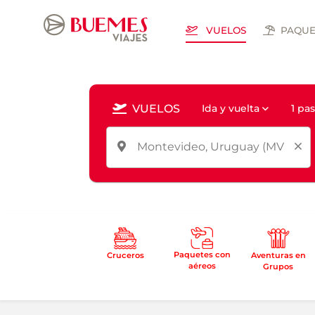
VUELOS
PAQUE
VUELOS
Ida y vuelta
1 pa
Paquetes con
Cruceros
Aventuras en
aéreos
Grupos