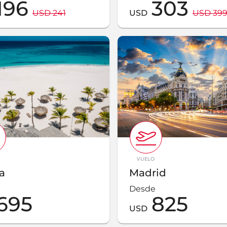
196
303
USD 241
USD
USD 39
VUELO
a
Madrid
Desde
695
825
USD