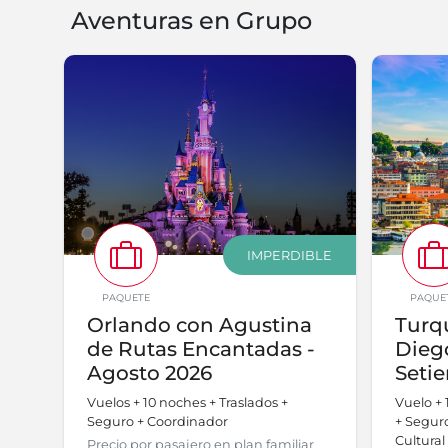
Aventuras en Grupo
IMPERDIBLE
PAQUETE
PAQUE
Orlando con Agustina
Turqu
de Rutas Encantadas -
Diego
Agosto 2026
Seti
Vuelos + 10 noches + Traslados +
Vuelo + 
Seguro + Coordinador
+ Segur
Cultural
Precio por pasajero en plan familiar