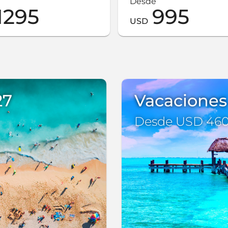
Desde
1295
995
USD
27
Vacaciones
Desde USD 46