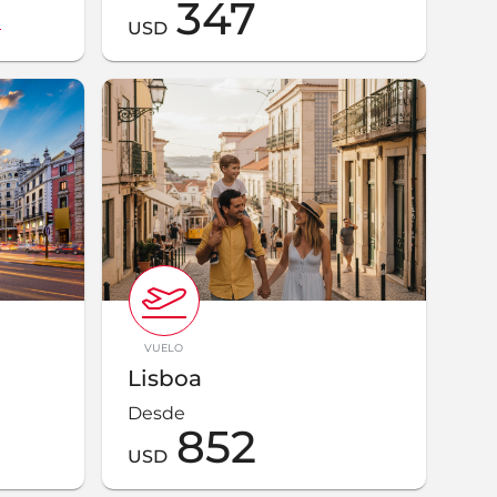
347
9
USD
VUELO
Lisboa
Desde
852
USD